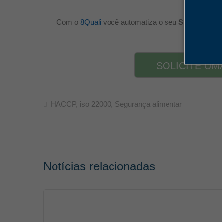
Com o
8Quali
você automatiza o seu
Sistema de 
em
SOLICITE U
HACCP
,
iso 22000
,
Segurança alimentar
Notícias relacionadas