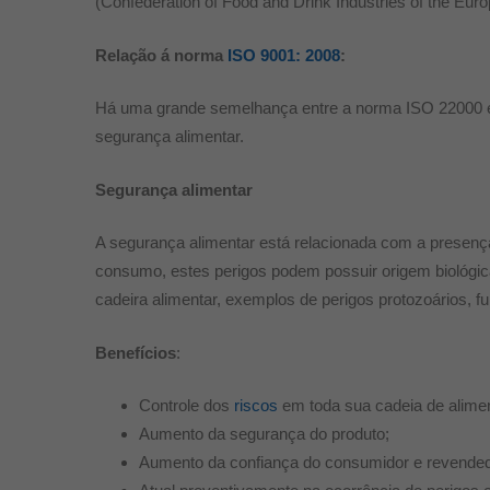
(Confederation of Food and Drink Industries of the Eur
Relação á norma
ISO 9001: 2008
:
Há uma grande semelhança entre a norma ISO 22000
segurança alimentar.
Segurança alimentar
A segurança alimentar está relacionada com a presenç
consumo, estes perigos podem possuir origem biológic
cadeira alimentar, exemplos de perigos protozoários, fu
Benefícios
:
Controle dos
riscos
em toda sua cadeia de alime
Aumento da segurança do produto;
Aumento da confiança do consumidor e revendedo