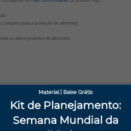
 e não apenas em
não conformidades
do produto final;
do.
o completo para a produção de alimentos
 toda a cadeia produtiva de alimentos.
Material | Baixe Grátis
, tratamento e distribuição de produtos alimentícios e
Kit de Planejamento:
limentos, varejistas, abastecedores, cozinhas comerciais e
Semana
Mundial da