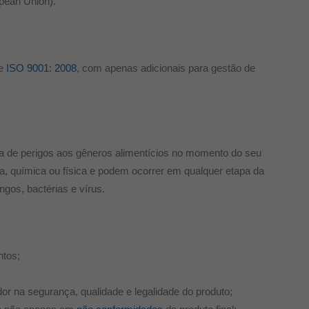
opean Union).
 e
ISO 9001: 2008
, com apenas adicionais para gestão de
a de perigos aos gêneros alimentícios no momento do seu
a, química ou física e podem ocorrer em qualquer etapa da
ngos, bactérias e vírus.
ntos;
r na segurança, qualidade e legalidade do produto;