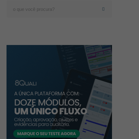
Search
for: