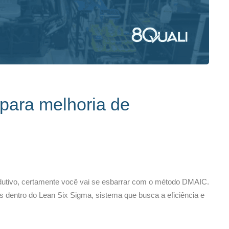
para melhoria de
dutivo, certamente você vai se esbarrar com o método DMAIC.
 dentro do Lean Six Sigma, sistema que busca a eficiência e