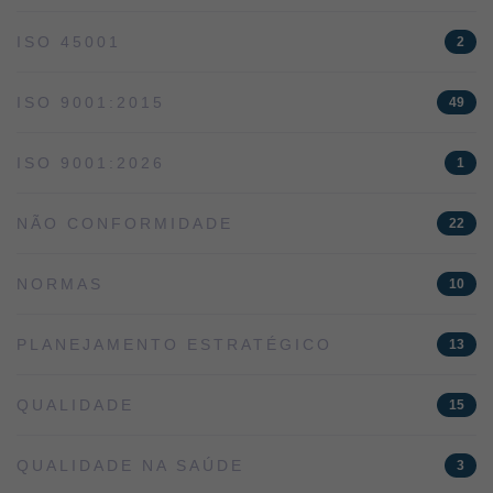
ISO 45001
2
ISO 9001:2015
49
ISO 9001:2026
1
NÃO CONFORMIDADE
22
NORMAS
10
PLANEJAMENTO ESTRATÉGICO
13
QUALIDADE
15
QUALIDADE NA SAÚDE
3