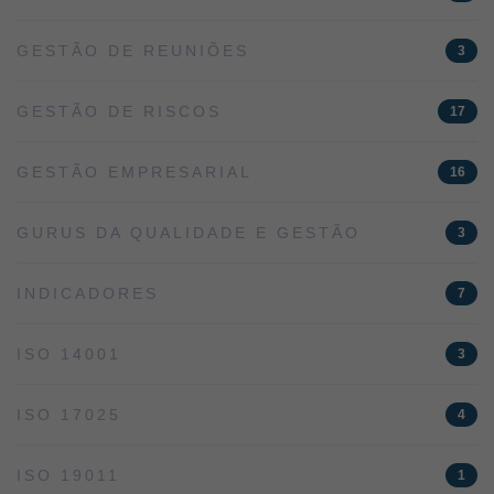
GESTÃO DE REUNIÕES
3
GESTÃO DE RISCOS
17
GESTÃO EMPRESARIAL
16
GURUS DA QUALIDADE E GESTÃO
3
INDICADORES
7
ISO 14001
3
ISO 17025
4
ISO 19011
1