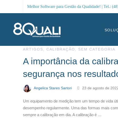
Melhor Software para Gestão da Qualidade! | Tel.: (4
SOLU
ARTIGOS
,
CALIBRAÇÃO
,
SEM CATEGORIA
A importância da calibr
segurança nos resultad
Angelica Stares Sartori
23 de agosto de 202
Um equipamento de medição tem um tempo de vida útil e
desempenho regularmente. Uma das formas mais comun
sempre a calibração em dia. A calibração é …