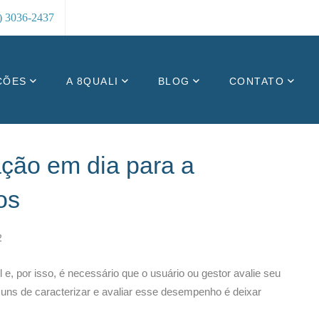
8) 3036-2437
ÇÕES
A 8QUALI
BLOG
CONTATO
ação em dia para a
os
2
, por isso, é necessário que o usuário ou gestor avalie seu
s de caracterizar e avaliar esse desempenho é deixar