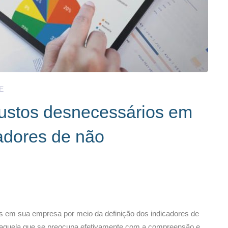
E
custos desnecessários em
adores de não
os em sua empresa por meio da definição dos indicadores de
 aquela que se preocupa efetivamente com a compreensão e