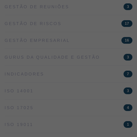
GESTÃO DE REUNIÕES
3
GESTÃO DE RISCOS
17
GESTÃO EMPRESARIAL
16
GURUS DA QUALIDADE E GESTÃO
3
INDICADORES
7
ISO 14001
3
ISO 17025
4
ISO 19011
1