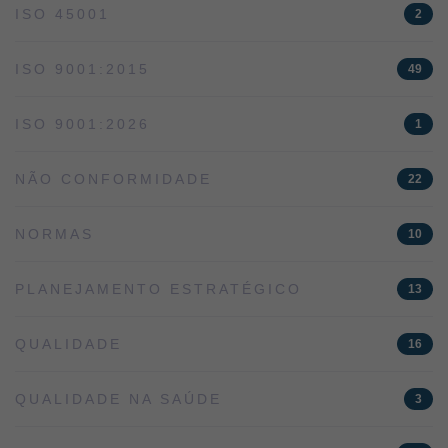
ISO 45001
2
ISO 9001:2015
49
ISO 9001:2026
1
NÃO CONFORMIDADE
22
NORMAS
10
PLANEJAMENTO ESTRATÉGICO
13
QUALIDADE
16
QUALIDADE NA SAÚDE
3