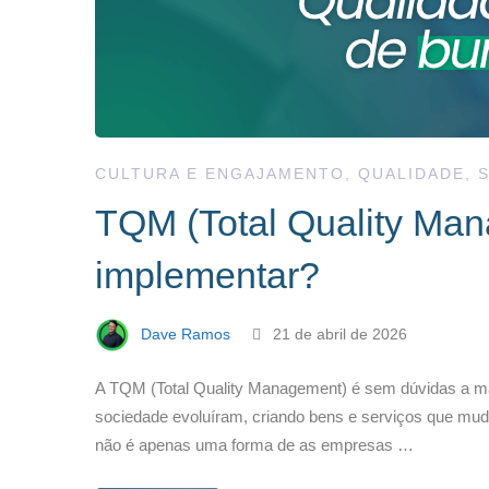
CULTURA E ENGAJAMENTO
,
QUALIDADE
,
TQM (Total Quality Man
implementar?
Dave Ramos
21 de abril de 2026
A TQM (Total Quality Management) é sem dúvidas a mais
sociedade evoluíram, criando bens e serviços que mud
não é apenas uma forma de as empresas …