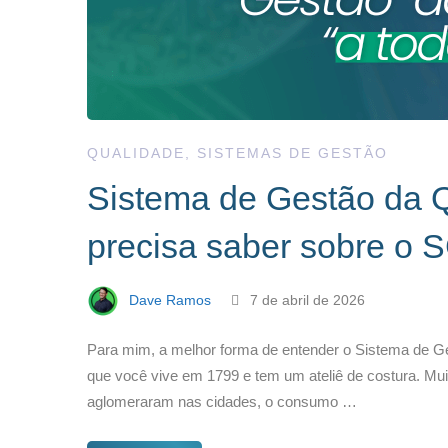
QUALIDADE
,
SISTEMAS DE GESTÃO
Sistema de Gestão da Q
precisa saber sobre o 
Dave Ramos
7 de abril de 2026
Para mim, a melhor forma de entender o Sistema de Ges
que você vive em 1799 e tem um ateliê de costura. Mu
aglomeraram nas cidades, o consumo …