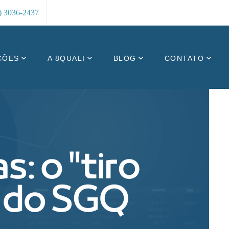
8) 3036-2437
ÇÕES
A 8QUALI
BLOG
CONTATO