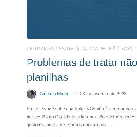
FERRAMENTAS DA QUALIDADE
,
NÃO CONF
Problemas de tratar nã
planilhas
Gabriela Maria
28 de fevereiro de 2023
Eu sei e você sabe que tratar NCs não é um mar de r
por gestão da Qualidade, lidar com não conformidades p
gestores, ainda precisamos contar com …