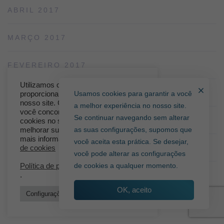
ABRIL 2017
MARÇO 2017
FEVEREIRO 2017
Utilizamos cookies para lhe
AGOSTO 2016
Usamos cookies para garantir a você
proporcionar a melhor experiência no
nosso site. Clicando em “Aceito”,
a melhor experiência no nosso site.
você concorda em armazenar
Se continuar navegando sem alterar
JULHO 2016
cookies no seu dispositivo para
as suas configurações, supomos que
melhorar sua navegação. Para obter
mais informações consulte:
Política
você aceita esta prática. Se desejar,
JUNHO 2016
de cookies
você pode alterar as configurações
de cookies a qualquer momento.
Política de privacidade
.
OK, aceito
Configurações de cookies
Aceitar