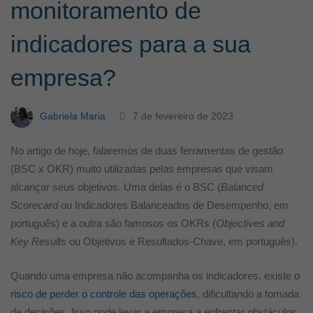
monitoramento de
de
indicadores para a sua
monitoramento
empresa?
de
Gabriela Maria
7 de fevereiro de 2023
indicadores
No artigo de hoje, falaremos de duas ferramentas de gestão
(BSC x OKR) muito utilizadas pelas empresas que visam
alcançar seus objetivos. Uma delas é o BSC (
Balanced
para
Scorecard
ou Indicadores Balanceados de Desempenho, em
português) e a outra são famosos os OKRs (
Objectives and
a
Key Results
ou Objetivos e Resultados-Chave, em português).
sua
Quando uma empresa não acompanha os indicadores, existe
o
risco de perder o controle das operações
, dificultando a tomada
de decisões. Isso pode levar a empresa a enfrentar obstáculos