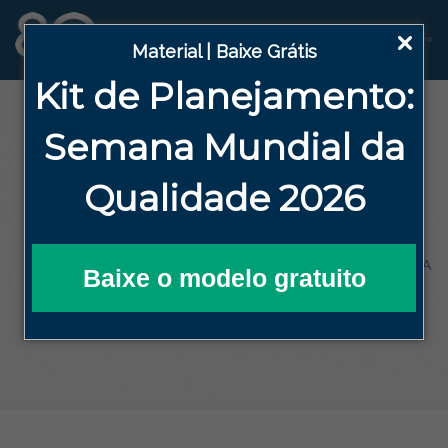
Material | Baixe Grátis
Kit de Planejamento:
Blog
Semana
Mundial da
Qualidade 2026
HOME
BLOG DA QUALIDADE EFICAZ
PLANEJAMENTO ESTRATÉGICO
BSC X OKR: QUAL A MELHOR FERRAMENTA
DE MONITORAMENTO DE INDICADORES PARA
Baixe o modelo gratuito
A SUA EMPRESA?