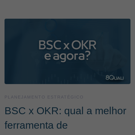
BSC
x
OKR:
qual
a
PLANEJAMENTO ESTRATÉGICO
BSC x OKR: qual a melhor
melhor
ferramenta de
ferramenta