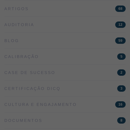
ARTIGOS
68
AUDITORIA
12
BLOG
59
CALIBRAÇÃO
5
CASE DE SUCESSO
2
CERTIFICAÇÃO DICQ
3
CULTURA E ENGAJAMENTO
16
DOCUMENTOS
8