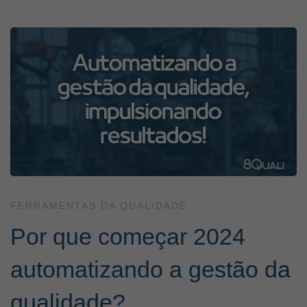
Por
que
começar
2024
automatizando
FERRAMENTAS DA QUALIDADE
Por que começar 2024
a
automatizando a gestão da
gestão
qualidade?