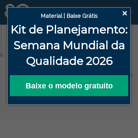
Material | Baixe Grátis
Kit de Planejamento:
Blog
Semana
Mundial da
Qualidade 2026
HOME
BLOG DA QUALIDADE EFICAZ
FERRAMENTAS DA QUALIDADE
POR QUE COMEÇAR 2024 AUTOMATIZANDO A
GESTÃO DA QUALIDADE?
Baixe o modelo gratuito