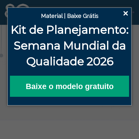
Material | Baixe Grátis
Kit de Planejamento:
Blog
Semana
Mundial da
Qualidade 2026
HOME
BLOG DA QUALIDADE EFICAZ
FERRAMENTAS DA QUALIDADE
MODELO DE POP: CAMPOS ESSENCIAIS DE
UM PROCEDIMENTO EFICIENTE!
Baixe o modelo gratuito