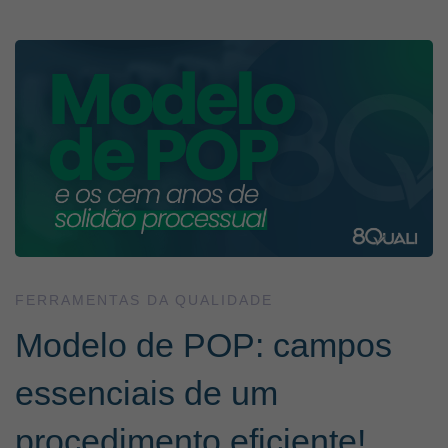
Modelo
de
POP:
campos
essenciais
FERRAMENTAS DA QUALIDADE
Modelo de POP: campos
de
essenciais de um
um
procedimento eficiente!