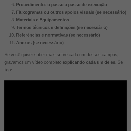
Procedimento: o passo a passo de execução
Fluxogramas ou outros apoios visuais (se necessário)
Materiais e Equipamentos
Termos técnicos e definições (se necessário)
Referências e normativas (se necessário)
Anexos (se necessário)
Se você quiser saber mais sobre cada um desses campos,
gravamos um vídeo completo
explicando cada um deles
. Se
liga: