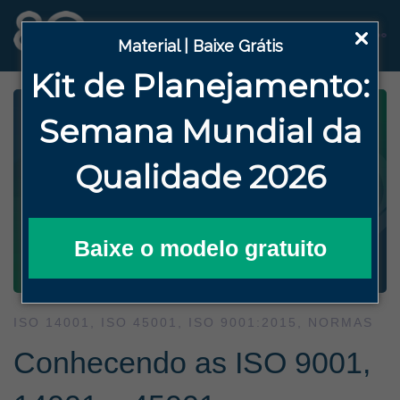
Material | Baixe Grátis
Kit de Planejamento:
Semana
Mundial da
Qualidade 2026
Baixe o modelo gratuito
ISO 14001
,
ISO 45001
,
ISO 9001:2015
,
NORMAS
Conhecendo as ISO 9001,