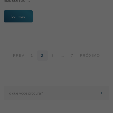
mas que não …
Ler mais
PREV
1
2
3
…
7
PRÓXIMO
Search
for: