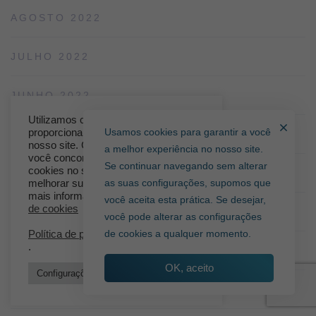
AGOSTO 2022
JULHO 2022
JUNHO 2022
Utilizamos cookies para lhe
Usamos cookies para garantir a você
proporcionar a melhor experiência no
MAIO 2022
nosso site. Clicando em “Aceito”,
a melhor experiência no nosso site.
você concorda em armazenar
Se continuar navegando sem alterar
cookies no seu dispositivo para
ABRIL 2022
as suas configurações, supomos que
melhorar sua navegação. Para obter
mais informações consulte:
Política
você aceita esta prática. Se desejar,
de cookies
MARÇO 2022
você pode alterar as configurações
de cookies a qualquer momento.
Política de privacidade
.
FEVEREIRO 2022
OK, aceito
Configurações de cookies
Aceitar
JANEIRO 2022