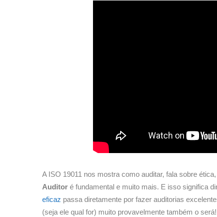
A ISO 19011 nos mostra como auditar, fala sobre éti
Auditor
é fundamental e muito mais. E isso significa d
eficaz
passa diretamente por fazer auditorias excelente
(seja ele qual for) muito provavelmente também o será!