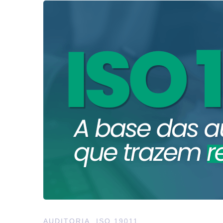
ISO
19011:2026
–
o
manual
definitivo
para
fazer
AUDITORIA
,
ISO 19011