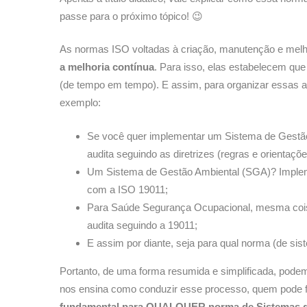
passe para o próximo tópico!
😉
As normas ISO voltadas à criação, manutenção e melh
a melhoria contínua
. Para isso, elas estabelecem q
(de tempo em tempo). E assim, para organizar essas au
exemplo:
Se você quer implementar um Sistema de Gestã
audita seguindo as diretrizes (regras e orientaçõ
Um Sistema de Gestão Ambiental (SGA)? Imple
com a ISO 19011;
Para Saúde Segurança Ocupacional, mesma cois
audita seguindo a 19011;
E assim por diante, seja para qual norma (de sis
Portanto, de uma forma resumida e simplificada, pode
nos ensina como conduzir esse processo, quem pode fa
fundamental para QUALQUER norma de Sistemas 