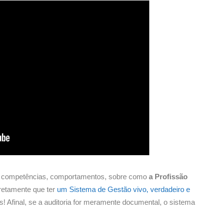
ca, competências, comportamentos, sobre como
a Profissão
iretamente que ter
um Sistema de Gestão vivo, verdadeiro e
s! Afinal, se a auditoria for meramente documental, o sistema