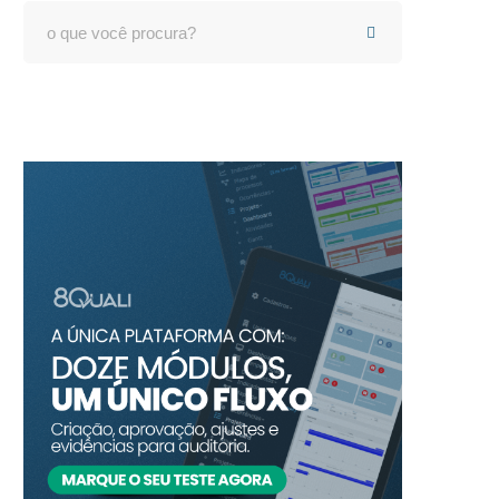
Search
for: