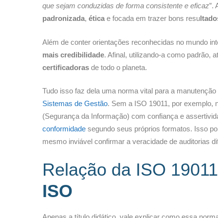
que sejam conduzidas de forma consistente e eficaz
”.
padronizada
,
ética
e focada em trazer bons resu
ltado
Além de conter orientações reconhecidas no mundo int
mais credibilidade
. Afinal, utilizando-a como padrão,
certificadoras
de todo o planeta.
Tudo isso faz dela uma norma vital para a manutenção
Sistemas de Gestão
. Sem a ISO 19011, por exemplo, 
(Segurança da Informação) com confiança e assertivi
conformidade
segundo seus próprios formatos. Isso por
mesmo inviável confirmar a veracidade de auditorias di
Relação da ISO 1901
ISO
Apenas a título didático, vale explicar como essa norma