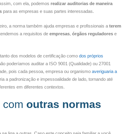
 Assim, com ela, podemos
realizar auditorias de maneira
s
para as empresas e suas partes interessadas.
eiro, a norma também ajuda empresas e profissionais a
terem
 atendemos a requisitos de
empresas
,
órgãos reguladores
e
 tanto dos modelos de certificação como
dos próprios
não poderíamos auditar a ISO 9001 (Qualidade) ou 27001
dade, pois cada pessoa, empresa ou organismo
averiguaria a
ia a padronização e impessoalidade de lado, tornando até
ferentes em diferentes contextos.
1 com
outras normas
 se liga a outras. Caso este conceito seja familiar a você,