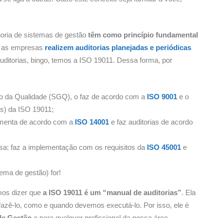
oria de sistemas de gestão
têm como princípio fundamental
ue as empresas
realizem auditorias planejadas e periódicas
ditorias, bingo, temos a ISO 19011. Dessa forma, por
o da Qualidade (SGQ), o faz de acordo com a
ISO 9001
e o
es) da ISO 19011;
menta de acordo com a
ISO 14001
e faz auditorias de acordo
a: faz a implementação com os requisitos da
ISO 45001
e
tema de gestão) for!
mos dizer que
a ISO 19011 é um “manual de auditorias”
. Ela
zê-lo, como e quando devemos executá-lo. Por isso, ele é
de Gestão
e para qualquer profissional da nossa área.