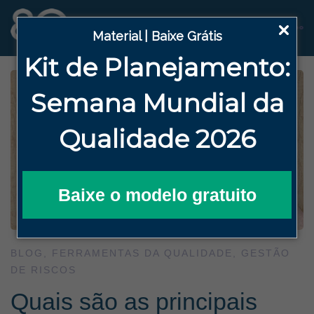
Material | Baixe Grátis
Kit de Planejamento:
Semana
Mundial da
Qualidade 2026
Baixe o modelo gratuito
BLOG
,
FERRAMENTAS DA QUALIDADE
,
GESTÃO
DE RISCOS
Quais são as principais