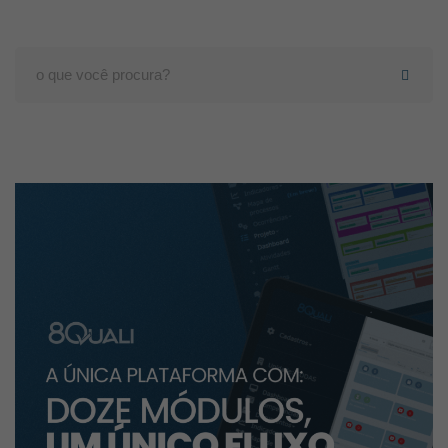
Search
for: