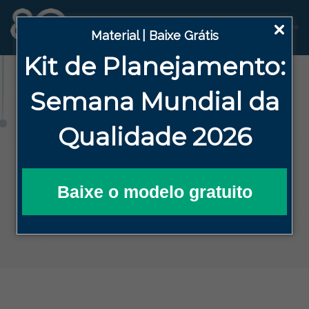
Material | Baixe Grátis
Kit de Planejamento:
Blog
Semana
Mundial da
Qualidade 2026
HOME
BLOG DA QUALIDADE EFICAZ
GESTÃO DE COMPETÊNCIAS
CONHEÇA O PAPEL DA LIDERANÇA NA
GESTÃO DA QUALIDADE!
Baixe o modelo gratuito