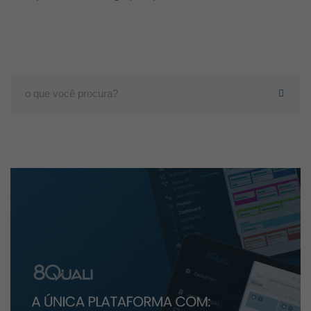
Search
for: