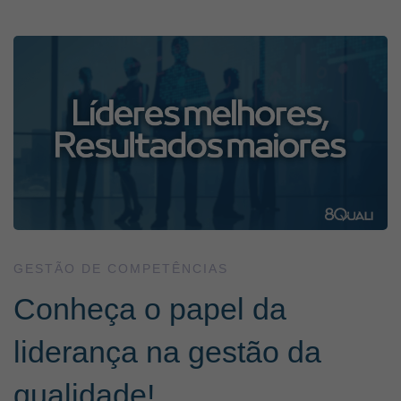
Conheça
o
papel
da
liderança
GESTÃO DE COMPETÊNCIAS
Conheça o papel da
na
liderança na gestão da
gestão
qualidade!