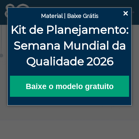
Material | Baixe Grátis
Kit de Planejamento:
Blog
Semana
Mundial da
Qualidade 2026
HOME
BLOG DA QUALIDADE EFICAZ
FERRAMENTAS DA QUALIDADE
TRANSPARÊNCIA NA INFORMAÇÃO COM O
SOFTWARE 8QUALI
Baixe o modelo gratuito