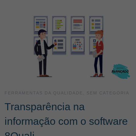
Transparência
na
informação
com
o
FERRAMENTAS DA QUALIDADE
,
SEM CATEGORIA
Transparência na
software
informação com o software
8Quali
8Quali