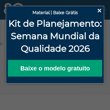
Material | Baixe Grátis
Kit de Planejamento:
Blog
Semana
Mundial da
Qualidade 2026
HOME
BLOG DA QUALIDADE EFICAZ
ALTA DIREÇÃO
QUANTO CUSTA UMA GESTÃO DE
DOCUMENTOS NÃO AUTOMATIZADA?
Baixe o modelo gratuito