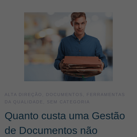
Quanto
custa
uma
Gestão
de
ALTA DIREÇÃO
,
DOCUMENTOS
,
FERRAMENTAS
DA QUALIDADE
,
SEM CATEGORIA
Documentos
Quanto custa uma Gestão
não
de Documentos não