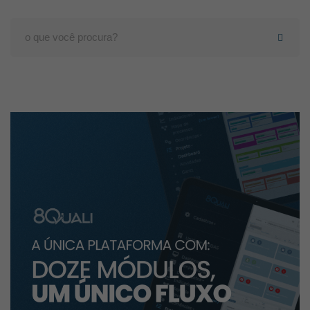
Search
for: