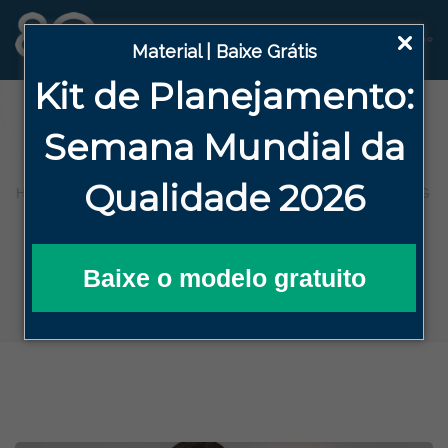
Material | Baixe Grátis
Kit de Planejamento:
Blog
Semana
Mundial da
Qualidade 2026
HOME
BLOG DA QUALIDADE EFICAZ
BLOG
QUAL A HISTÓRIA DA QUALIDADE?
Baixe o modelo gratuito