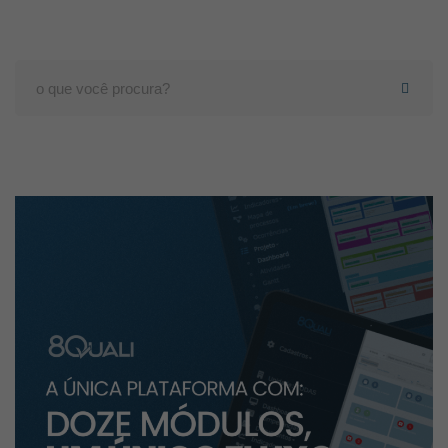
Search
for: