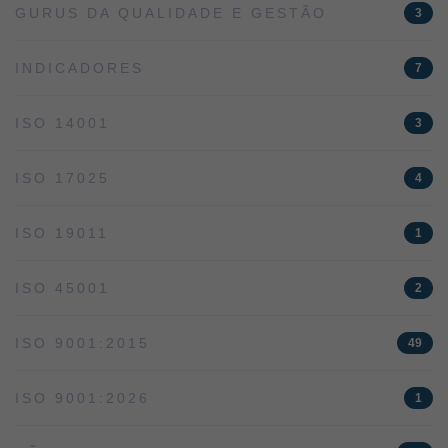
GURUS DA QUALIDADE E GESTÃO
3
INDICADORES
7
ISO 14001
3
ISO 17025
4
ISO 19011
1
ISO 45001
2
ISO 9001:2015
49
ISO 9001:2026
1