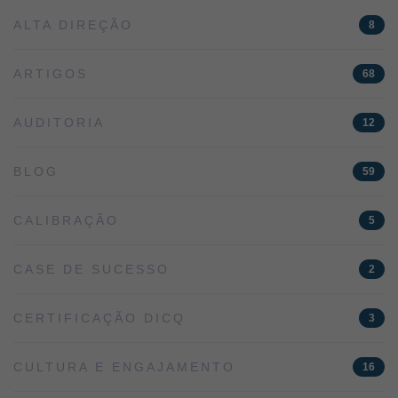
ALTA DIREÇÃO
8
ARTIGOS
68
AUDITORIA
12
BLOG
59
CALIBRAÇÃO
5
CASE DE SUCESSO
2
CERTIFICAÇÃO DICQ
3
CULTURA E ENGAJAMENTO
16