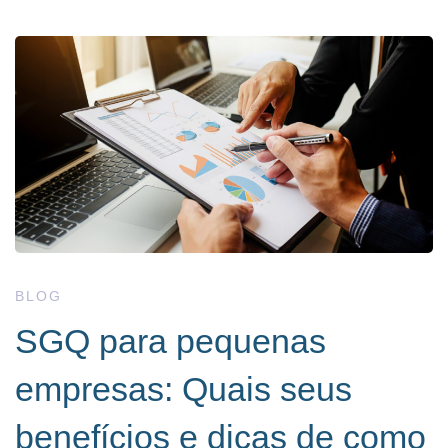
SGQ
para
pequenas
empresas:
Quais
BLOG
SGQ para pequenas
seus
empresas: Quais seus
benefícios
benefícios e dicas de como