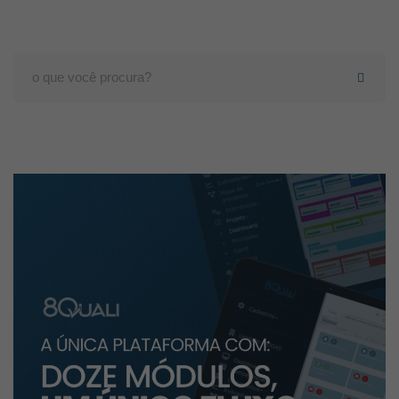
Search
for: