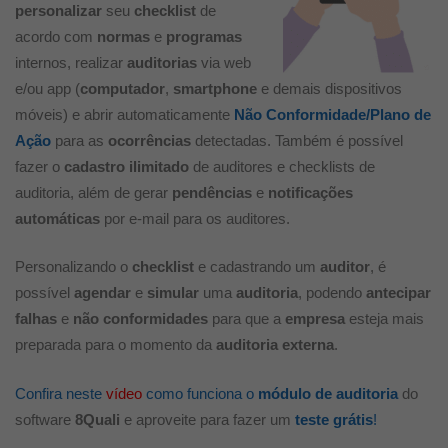
personalizar
seu
checklist
de
acordo com
normas
e
programas
internos, realizar
auditorias
via web
e/ou app (
computador
,
smartphone
e demais dispositivos
móveis) e abrir automaticamente
Não Conformidade/Plano de
Ação
para as
ocorrências
detectadas. Também é possível
fazer o
cadastro
ilimitado
de auditores e checklists de
auditoria, além de gerar
pendências
e
notificações
automáticas
por e-mail para os auditores.
Personalizando o
checklist
e cadastrando um
auditor
, é
possível
agendar
e
simular
uma
auditoria
, podendo
antecipar
falhas
e
não conformidades
para que a
empresa
esteja mais
preparada para o momento da
auditoria externa
.
Confira neste
vídeo
como funciona o
módulo de auditoria
do
software
8Quali
e aproveite para fazer um
teste grátis
!