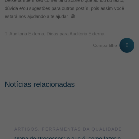
Deixe também seu comentário sobre o que achou do texto,
dúvida e/ou sugestões para outros post´s, pois assim você
estará nos ajudando a te ajudar 😀
Auditoria Externa
,
Dicas para Auditoria Externa
Compartilhe
Notícias relacionadas
ARTIGOS
,
FERRAMENTAS DA QUALIDADE
Mapa de Processos: o que é, como fazer e