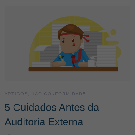
5
Cuidados
Antes
da
Auditoria
ARTIGOS
,
NÃO CONFORMIDADE
Externa
5 Cuidados Antes da
Auditoria Externa