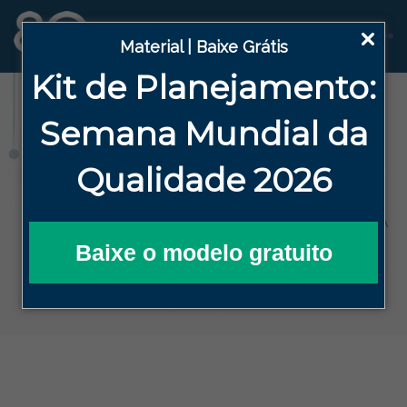
Material | Baixe Grátis
Kit de Planejamento:
Blog
Semana
Mundial da
Qualidade 2026
HOME
BLOG DA QUALIDADE EFICAZ
ARTIGOS
5 CUIDADOS ANTES DA AUDITORIA EXTERNA
Baixe o modelo gratuito