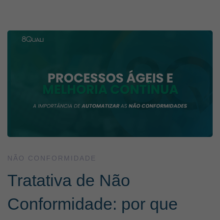
Tratativa
de
Não
Conformidade:
por
NÃO CONFORMIDADE
Tratativa de Não
que
Conformidade: por que
planilha