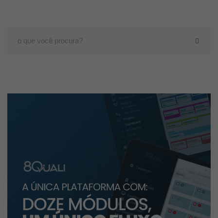
Search
for: