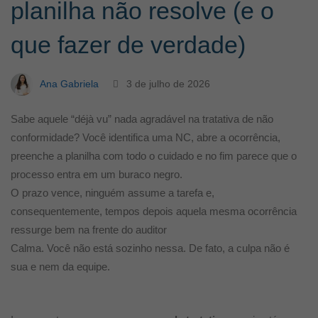
planilha não resolve (e o
não
que fazer de verdade)
resolve
Ana Gabriela
3 de julho de 2026
(e
S
ab
e
aqu
ele “déjà vu” nada agradável na tratativa de não
conformidade? Você identifica uma NC, abre a ocorrência,
o
preenche a planilha com todo o cuidado e no fim parece que o
processo entra em um buraco negro.
O prazo vence, ninguém assume a tarefa e,
que
consequentemente, tempos depois aquela mesma ocorrência
ressurge bem na frente do auditor
fazer
Calma. Você não está sozinho nessa. De fato, a culpa não é
sua e nem da equipe.
de