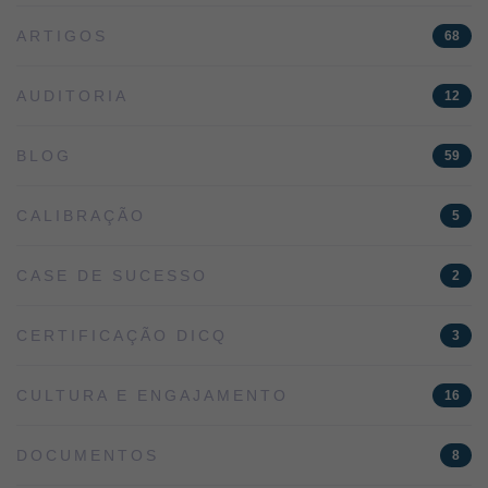
ARTIGOS
68
AUDITORIA
12
BLOG
59
CALIBRAÇÃO
5
CASE DE SUCESSO
2
CERTIFICAÇÃO DICQ
3
CULTURA E ENGAJAMENTO
16
DOCUMENTOS
8