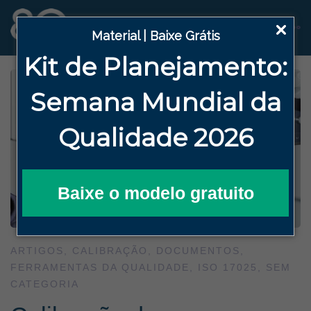
Material | Baixe Grátis
Kit de Planejamento:
Semana
Mundial da
Qualidade 2026
Baixe o modelo gratuito
ARTIGOS
,
CALIBRAÇÃO
,
DOCUMENTOS
,
FERRAMENTAS DA QUALIDADE
,
ISO 17025
,
SEM
CATEGORIA