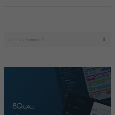
Search
for: