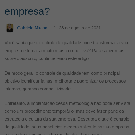
que
empresa?
serve
Gabriela Mitoso
23 de agosto de 2021
e
Você sabia que o controle de qualidade pode transformar a sua
empresa e torná-la muito mais competitiva? Para saber mais
como
sobre o assunto, continue lendo este artigo.
De modo geral, o controle de qualidade tem como principal
fazer
objetivo identificar falhas, melhorar e padronizar os processos
internos, gerando competitividade.
na
Entretanto, a implantação dessa metodologia não pode ser vista
minha
como um procedimento temporário, mas deve fazer parte da
estratégia e cultura da sua empresa. Descubra o que é controle
de qualidade, seus benefícios e como aplicá-lo na sua empresa
empresa?
para reduzir custos e fidelizar clientes. Leia agora!