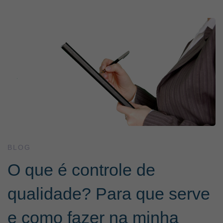
O
que
é
controle
de
BLOG
O que é controle de
qualidade?
qualidade? Para que serve
Para
e como fazer na minha