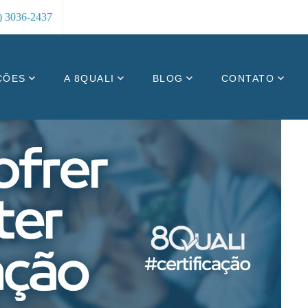
8) 3036-2437
ÇÕES
A 8QUALI
BLOG
CONTATO