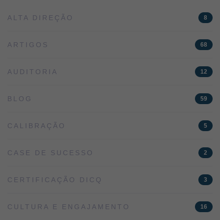
ALTA DIREÇÃO
8
ARTIGOS
68
AUDITORIA
12
BLOG
59
CALIBRAÇÃO
5
CASE DE SUCESSO
2
CERTIFICAÇÃO DICQ
3
CULTURA E ENGAJAMENTO
16