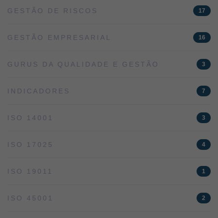
GESTÃO DE RISCOS
17
GESTÃO EMPRESARIAL
16
GURUS DA QUALIDADE E GESTÃO
3
INDICADORES
7
ISO 14001
3
ISO 17025
4
ISO 19011
1
ISO 45001
2