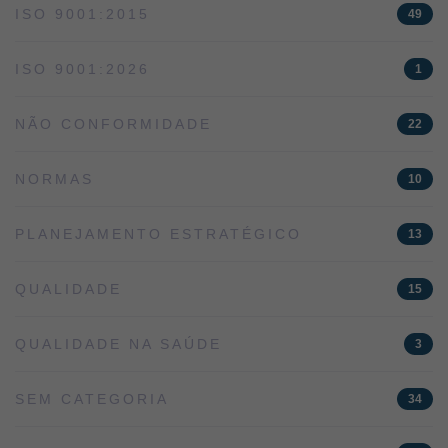
ISO 9001:2015
49
ISO 9001:2026
1
NÃO CONFORMIDADE
22
NORMAS
10
PLANEJAMENTO ESTRATÉGICO
13
QUALIDADE
15
QUALIDADE NA SAÚDE
3
SEM CATEGORIA
34