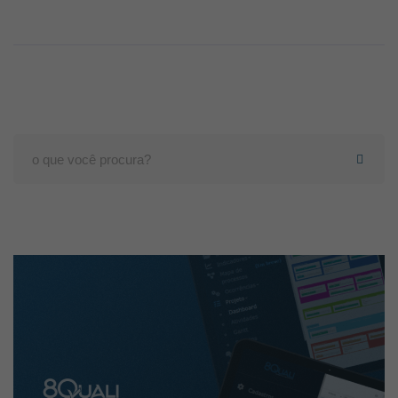
Search
for: