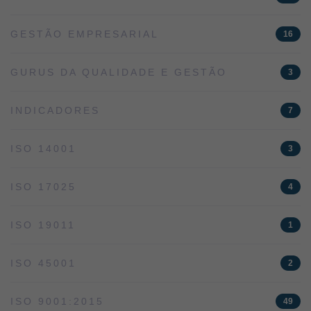
GESTÃO EMPRESARIAL
16
GURUS DA QUALIDADE E GESTÃO
3
INDICADORES
7
ISO 14001
3
ISO 17025
4
ISO 19011
1
ISO 45001
2
ISO 9001:2015
49