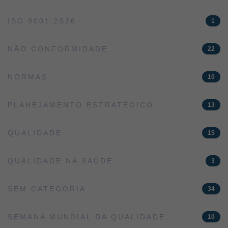
ISO 9001:2026
1
NÃO CONFORMIDADE
22
NORMAS
10
PLANEJAMENTO ESTRATÉGICO
13
QUALIDADE
15
QUALIDADE NA SAÚDE
3
SEM CATEGORIA
34
SEMANA MUNDIAL DA QUALIDADE
10