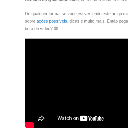
De qualquer forma, se você estiver lendo este artigo m
sobre
ações possíveis
, dicas e muito mais. Então peg
bora de vídeo?
😁