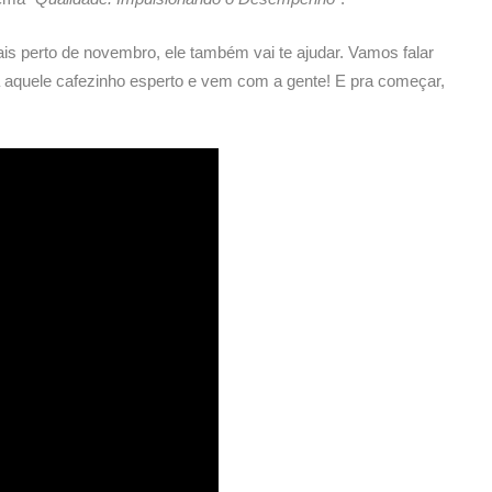
ais perto de novembro, ele também vai te ajudar. Vamos falar
a aquele cafezinho esperto e vem com a gente! E pra começar,