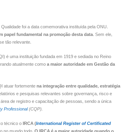
ualidade foi a data comemorativa instituída pela ONU.
 papel fundamental na promoção desta data
. Sem ele,
e tão relevante.
I) é uma instituição fundada em 1919 e sediada no Reino
gurando atualmente como
a maior autoridade em Gestão da
I atuar fortemente
na integração entre qualidade, estratégia
latórios e pesquisas relevantes sobre governança, risco e
 área de registro e capacitação de pessoas, sendo a única
ty Professional
(CQP).
o técnico o
IRCA (
International Register of Certificated
tão no mundo todo.
O IRCA é a maior autoridade quando o