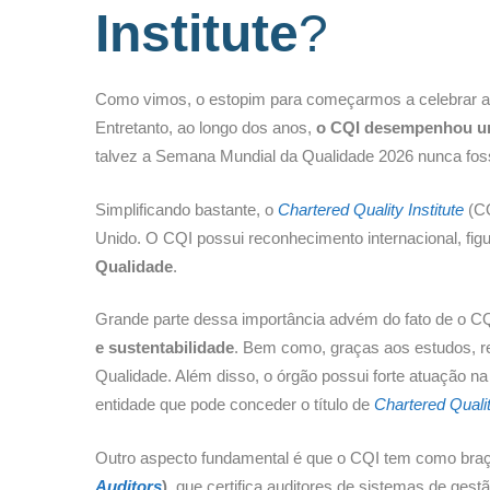
Institute
?
Como vimos, o estopim para começarmos a celebrar a Q
Entretanto, ao longo dos anos,
o CQI desempenhou um
talvez a Semana Mundial da Qualidade 2026 nunca foss
Simplificando bastante, o
Chartered Quality Institute
(CQ
Unido. O CQI possui reconhecimento internacional, fi
Qualidade
.
Grande parte dessa importância advém do fato de o CQ
e sustentabilidade
. Bem como, graças aos estudos, re
Qualidade. Além disso, o órgão possui forte atuação na
entidade que pode conceder o título de
Chartered Quali
Outro aspecto fundamental é que o CQI tem como braç
Auditors
)
, que certifica auditores de sistemas de ges