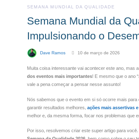
Impulsionando
SEMANA MUNDIAL DA QUALIDADE
Semana Mundial da Qua
o
Impulsionando o Dese
Desempenho
Dave Ramos
10 de março de 2026
Muita coisa interessante vai acontecer este ano, ma
dos eventos mais importantes
! E mesmo que o ano “
vale a pena começar a pensar nesse assunto!
Nós sabemos que o evento em si só ocorre mais para o 
garantir resultados melhores,
ações mais assertivas 
melhor e, da mesma forma, focar nos problemas que e
Por isso, resolvemos criar este super artigo para você.
Semana da Qualidade 2026
, bem como sobre o seu t