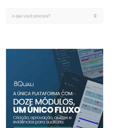
Search
for: