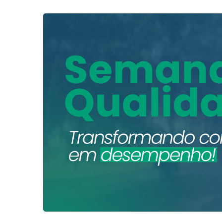
Semana
Mundial
da
Qualidade
2026
–
Qualidade: