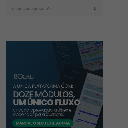
Search
for: