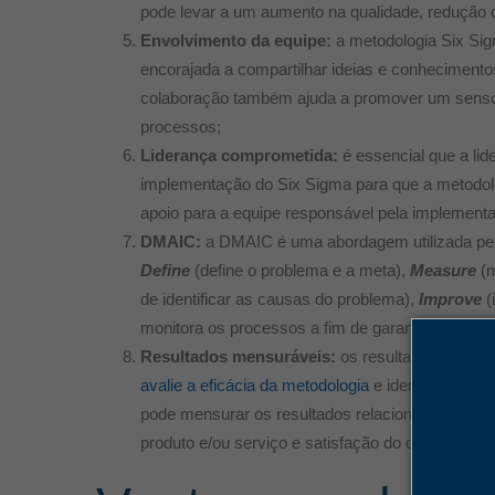
pode levar a um aumento na qualidade, redução d
Envolvimento da equipe:
a metodologia Six Sigm
encorajada a compartilhar ideias e conhecimento
colaboração também ajuda a promover um senso 
processos;
Liderança comprometida:
é essencial que a li
implementação do Six Sigma para que a metodolo
apoio para a equipe responsável pela implement
DMAIC:
a DMAIC é uma abordagem utilizada pelo 
Define
(define o problema e a meta),
Measure
(m
de identificar as causas do problema),
Improve
(
monitora os processos a fim de garantir que as m
Resultados mensuráveis:
os resultados do Six
avalie a eficácia da metodologia
e identifique ár
pode mensurar os resultados relacionados a redu
produto e/ou serviço e satisfação do cliente, por