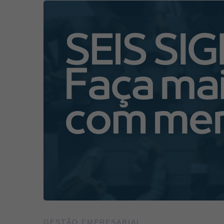
8
Princípios
do
Six
Sigma
que
você
precisa
GESTÃO EMPRESARIAL