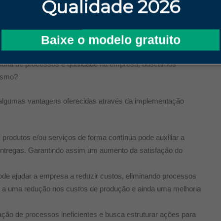
plementar a
Qualidade 2026
s Sigma
Baixe o modelo gratuito
oria de processos e qualidade na empresa, buscamos
esmo?
 algumas vantagens oferecidas através da implementação
rodutos e/ou serviços de forma contínua pode auxiliar a
entregas. Garantindo assim um aumento da satisfação do
de ajudar a empresa a reduzir custos, eliminando processos
var a uma redução nos custos de produção e ainda uma melhoria
cação de processos ineficientes e busca estruturar ações para