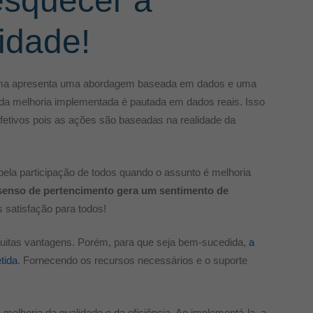
esquecer a
idade!
igma apresenta uma abordagem baseada em dados e uma
 toda melhoria implementada é pautada em dados reais. Isso
fetivos pois as ações são baseadas na realidade da
ela participação de todos quando o assunto é melhoria
senso de pertencimento gera um sentimento de
 satisfação para todos!
muitas vantagens. Porém, para que seja bem-sucedida,
a
tida
. Fornecendo os recursos necessários e o suporte
elhoria da qualidade e da eficiência. Ao implementá-la, a