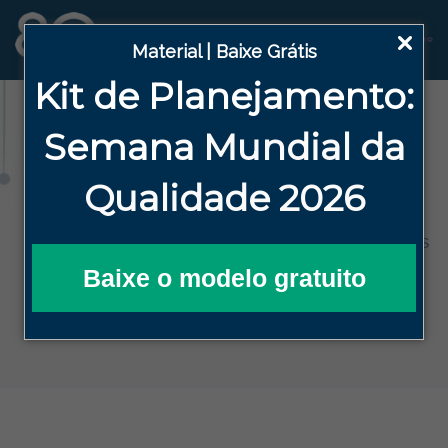
Material | Baixe Grátis
Kit de Planejamento:
Blog
Semana
Mundial da
Qualidade 2026
HOME
BLOG DA QUALIDADE EFICAZ
FERRAMENTAS DA QUALIDADE
7 FERRAMENTAS PARA A GESTÃO DE RISCOS
⚠️
Baixe o modelo gratuito