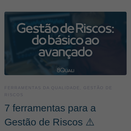
7
ferramentas
para
a
Gestão
FERRAMENTAS DA QUALIDADE
,
GESTÃO DE
RISCOS
de
7 ferramentas para a
Riscos
Gestão de Riscos ⚠️