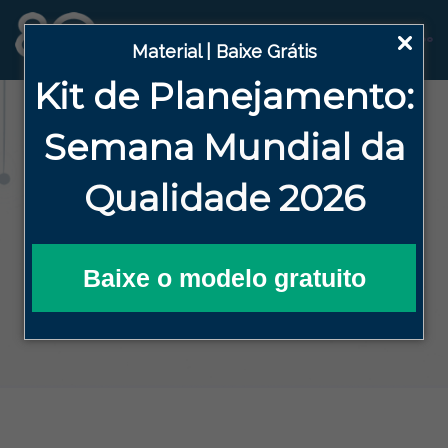
Material | Baixe Grátis
Kit de Planejamento:
Blog
Semana
Mundial da
Qualidade 2026
HOME
BLOG DA QUALIDADE EFICAZ
ALTA DIREÇÃO
COMO DEMONSTRAR A EFICÁCIA DO SGQ
PARA A SUA ALTA DIREÇÃO
Baixe o modelo gratuito