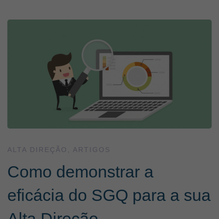
Como
demonstrar
a
eficácia
do
ALTA DIREÇÃO
,
ARTIGOS
Como demonstrar a
SGQ
eficácia do SGQ para a sua
para
Alta Direção