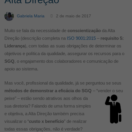
a
Gabriela Maria
2 de maio de 2017
sua
Muito se fala da necessidade de
conscientização
da Alta
Direção (descrição completa na
ISO 9001:2015
–
requisito 5:
Alta
Liderança
), com todas as suas obrigações de determinar os
objetivos e política da qualidade, assegurar os recursos para o
Direção
SGQ
, o engajamento dos colaboradores e comunicação de
apoio ao sistema.
Mas você, profissional da qualidade, já se perguntou se seus
métodos de demonstrar a
eficácia do SGQ
–
“vender o seu
peixe” – estão sendo atrativos aos olhos da
sua diretoria? Falando de uma forma simples
e objetiva, a Alta Direção também precisa
visualizar o “
custo x benefício
” de realizar
todas essas obrigações, não é verdade?