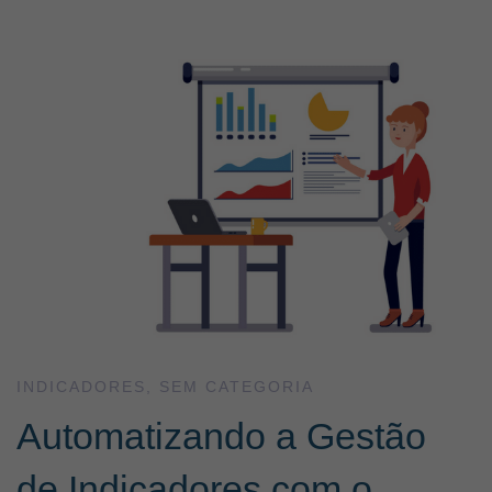
Automatizando
a
Gestão
de
Indicadores
com
INDICADORES
,
SEM CATEGORIA
Automatizando a Gestão
o
de Indicadores com o