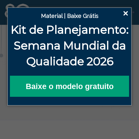
Material | Baixe Grátis
Kit de Planejamento:
Blog
Semana
Mundial da
Qualidade 2026
HOME
BLOG DA QUALIDADE EFICAZ
INDICADORES
AUTOMATIZANDO A GESTÃO DE
INDICADORES COM O SOFTWARE 8QUALI
Baixe o modelo gratuito