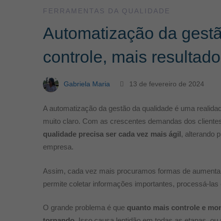
mais
FERRAMENTAS DA QUALIDADE
Automatização da gestã
resultado,
controle, mais resultad
menos
Gabriela Maria
13 de fevereiro de 2024
trabalho!
A automatização da gestão da qualidade é uma realid
muito claro. Com as crescentes demandas dos cliente
qualidade precisa ser cada vez mais ágil
, alterando
empresa.
Assim, cada vez mais procuramos formas de aumenta
permite coletar informações importantes, processá-las 
O grande problema é que
quanto mais controle e mo
tornando
. Isso causa lentidão em todas as etapas, o