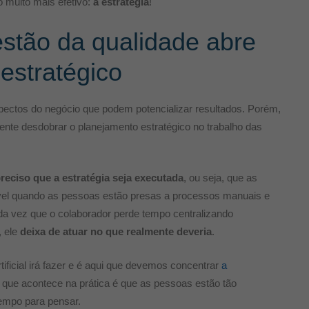
go muito mais efetivo:
a estratégia
!
stão da qualidade abre
 estratégico
ectos do negócio que podem potencializar resultados. Porém,
nte desdobrar o planejamento estratégico no trabalho das
preciso que a estratégia seja executada
, ou seja, que as
vel quando as pessoas estão presas a processos manuais e
da vez que o colaborador perde tempo centralizando
, ele
deixa de atuar no que realmente deveria
.
ificial irá fazer e é aqui que devemos concentrar
a
 que acontece na prática é que as pessoas estão tão
empo para pensar.