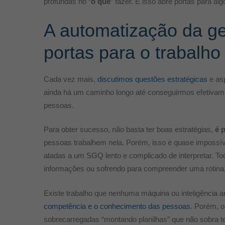
profundas no “
o quê
” fazer. E isso abre portas para al
A automatização da ge
portas para o trabalho
Cada vez mais,
discutimos questões estratégicas
e asp
ainda há um caminho longo até conseguirmos efetivame
pessoas.
Para obter sucesso, não basta ter boas estratégias,
é 
pessoas trabalhem nela. Porém, isso é quase impossí
atadas a um SGQ lento e complicado de interpretar. To
informações ou sofrendo para compreender uma rotina
Existe trabalho que nenhuma máquina ou inteligência art
competência e o conhecimento das pessoas
. Porém, o
sobrecarregadas “montando planilhas” que não sobra t