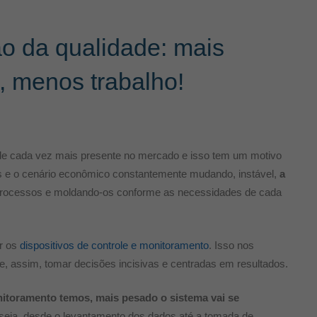
o da qualidade: mais
o, menos trabalho!
ade cada vez mais presente no mercado e isso tem um motivo
s e o cenário econômico constantemente mudando, instável,
a
 processos e moldando-os conforme as necessidades de cada
r os
dispositivos de controle e monitoramento
. Isso nos
e, assim, tomar decisões incisivas e centradas em resultados.
nitoramento temos, mais pesado o sistema vai se
u seja, desde o levantamento dos dados até a tomada de