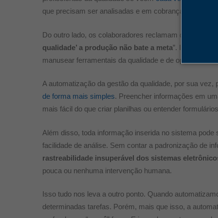
que precisam ser analisadas e em cobranças simples s
Do outro lado, os colaboradores reclamam que a qualid
qualidade’ a produção não bate a meta
”. Isso se dev
manusear ferramentais da qualidade e de operar sistem
A automatização da gestão da qualidade, por sua vez,
de forma mais simples
. Preencher informações em uma
mais fácil do que criar planilhas ou entender formulário
Além disso, toda informação inserida no sistema pode s
facilidade de análise. Sem contar a padronização de 
rastreabilidade insuperável dos sistemas eletrônico
pouca ou nenhuma intervenção humana.
Isso tudo nos leva a outro ponto. Quando automatiza
determinadas tarefas. Porém, mais que isso, a autom