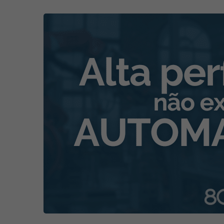
Automatização
da
gestão
da
qualidade:
mais
controle,