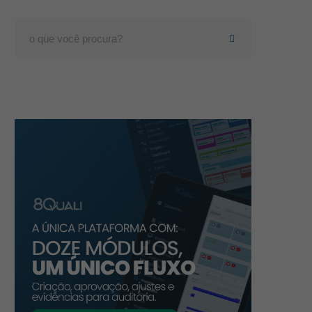
Search
for: