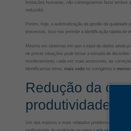
limitações humanas, não conseguíamos fazer ambos 
reduzido).
Porém, hoje, a automatização da gestão da qualidade 
processos. Isso nos permite a identificação rápida de 
Mesmo em sistemas em que o input de dados ainda prec
de prever situações pode tornar a tomada de decisõe
monitoramento, cada vez mais acessíveis, as correçõ
identificamos erros,
mais cedo
os corrigimos e
menos 
Redução da carg
produtividade
Um dos maiores e mais relatados problemas relacionad
profissionais da qualidade se veem
cada vez mais atol