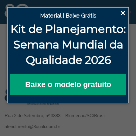
Material | Baixe Grátis
Kit de Planejamento:
Term
Semana
Mundial da
Conditions
Qualidade 2026
Baixe o modelo gratuito
Rua 2 de Setembro, nº 3383 – Blumenau/SC/Brasil
atendimento@8quali.com.br